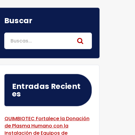
Buscar
Search
for:
Entradas Recient
Es
QUIMBIOTEC Fortalece la Donación
de Plasma Humano con la
Instalación de Equipos de