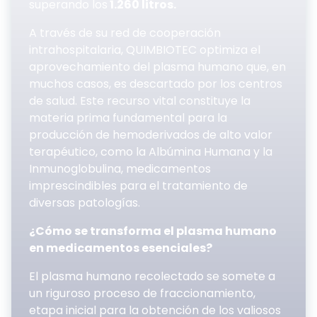
superando los
1.260 litros.
A través de su red de cooperación
intrahospitalaria, QUIMBIOTEC optimiza el
aprovechamiento del plasma humano que, en
muchos casos, es descartado por los centros
de salud. Este recurso vital constituye la
materia prima fundamental para la
producción de hemoderivados de alto valor
terapéutico, como la Albúmina Humana y la
Inmunoglobulina, medicamentos
imprescindibles para el tratamiento de
diversas patologías.
¿Cómo se transforma el plasma humano
en medicamentos esenciales?
El plasma humano recolectado se somete a
un riguroso proceso de fraccionamiento,
etapa inicial para la obtención de los valiosos