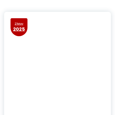
21May
2025
QUIMBIOTEC Fortalece la
Donación de Plasma Humano
con la Instalación de Equipos de
Plasmaféresis en Hospitales de
la Gran Caracas.
Prensa QUIMBIOTEC- Mayo 21, 2025.