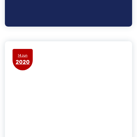
14Jun
2020
Ministerio de Ciencia y
Tecnología impulsa donación de
plasma de los recuperados para
combatir a la Covid-19