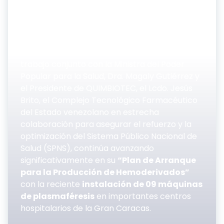
Como parte de los esfuerzos para garantizar
el derecho a la salud del pueblo venezolano,
en coordinación y gestión efectivas
orientadas por el Presidente de la República
Bolivariana de Venezuela Nicolás Maduro, en
trabajo conjunto con la Ministra del Poder
Popular para la Salud, Dra. Magaly Gutiérrez y
el Presidente de QUIMBIOTEC, el Lcdo. Jesús
Brito, el Complejo Tecnológico Farmacéutico
del Estado venezolano en estrecha
colaboración para asegurar el refuerzo y la
optimización del Sistema Público Nacional de
Salud (SPNS), continúa avanzando
significativamente en su
“Plan de Arranque
para la Producción de Hemoderivados”
con la reciente
instalación de 09 máquinas
de plasmaféresis
en importantes centros
hospitalarios de la Gran Caracas.