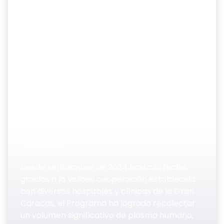
de Salud, con las directrices emanadas por el
Presidente Nicolás Maduro, en trabajo
conjunto con la Ministra del Poder Popular
para la Salud, Dra. Magaly Gutiérrez y el
Presidente de QUIMBIOTEC, Lcdo. Jesús Brito,
el Complejo Tecnológico Farmacéutico del
Estado venezolano ha reactivado con éxito su
“Programa de Recolección de Plasma
Humano por Recuperación”
. Esta iniciativa
estratégica tiene como objetivo primordial
garantizar la disponibilidad de medicamentos
biológicos esenciales para la población
venezolana.
Desde septiembre de 2024 hasta la fecha,
gracias a la valiosa cooperación establecida
con diversos hospitales y clínicas de la Gran
Caracas, el Programa ha logrado recolectar
un volumen significativo de plasma humano,