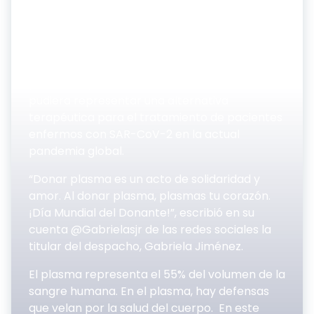
VTV Junio 14, 2020
El Ministerio del Poder Popular para Ciencia y
Tecnología informó que utilizar el plasma de
personas que se recuperaron de la Covid-19
pudiera representar una alternativa
terapéutica para el tratamiento de pacientes
enfermos con SAR-CoV-2 en la actual
pandemia global.
“Donar plasma es un acto de solidaridad y
amor. Al donar plasma, plasmas tu corazón.
¡Día Mundial del Donante!”, escribió en su
cuenta @Gabrielasjr de las redes sociales la
titular del despacho, Gabriela Jiménez.
El plasma representa el 55% del volumen de la
sangre humana. En el plasma, hay defensas
que velan por la salud del cuerpo. En este