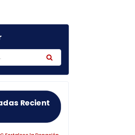
r
adas Recient