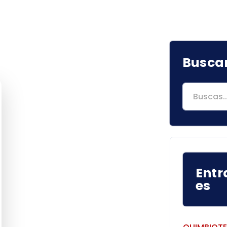
Busca
Search
for:
Entr
Es