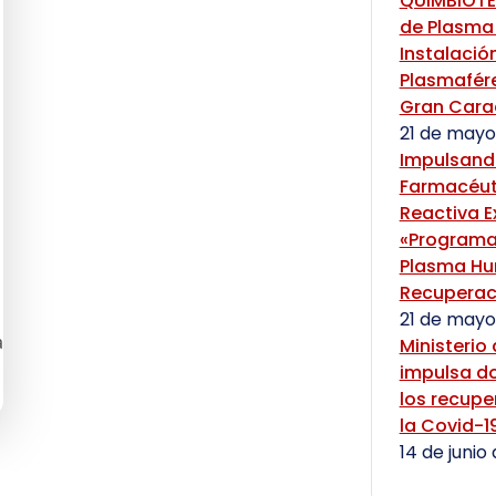
QUIMBIOTE
de Plasma
Instalació
Plasmafére
Gran Cara
21 de mayo
Impulsand
Farmacéut
Reactiva 
«Programa
Plasma H
Recuperac
21 de mayo
a
Ministerio
impulsa d
los recup
la Covid-1
14 de junio