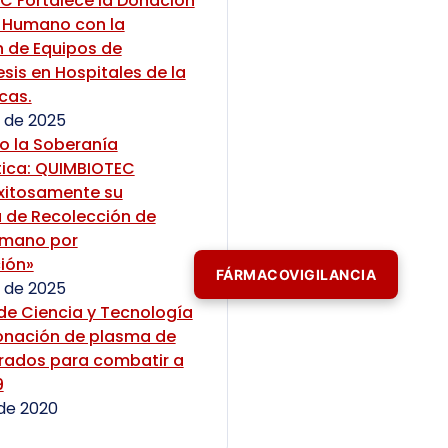
C Fortalece la Donación
 Humano con la
n de Equipos de
sis en Hospitales de la
cas.
 de 2025
o la Soberanía
ica: QUIMBIOTEC
Exitosamente su
 de Recolección de
umano por
ión»
FÁRMACOVIGILANCIA
 de 2025
 de Ciencia y Tecnología
onación de plasma de
erados para combatir a
9
 de 2020