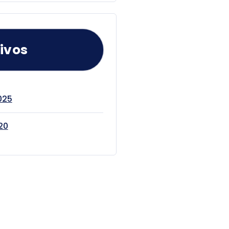
ivos
025
20